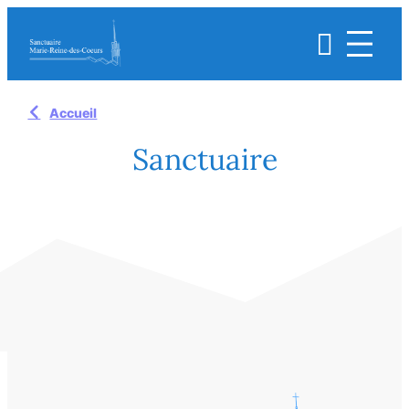
Aller

au
contenu
Accueil
Sanctuaire