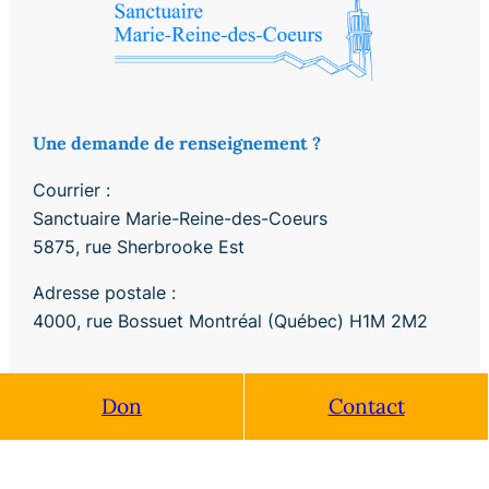
Une demande de renseignement ?
Courrier :
Sanctuaire Marie-Reine-des-Coeurs
5875, rue Sherbrooke Est
Adresse postale :
4000, rue Bossuet Montréal (Québec) H1M 2M2
Téléphone :
Don
Contact
514 254-5376
Télécopieur
514 254-5378